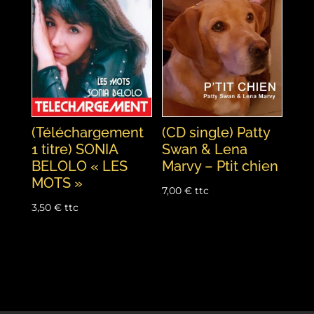
(Téléchargement
(CD single) Patty
1 titre) SONIA
Swan & Lena
BELOLO « LES
Marvy – Ptit chien
MOTS »
7,00
€
ttc
3,50
€
ttc