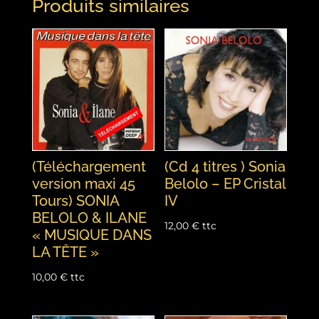
Produits similaires
(Téléchargement
(Cd 4 titres ) Sonia
version maxi 45
Belolo – EP Cristal
Tours) SONIA
IV
BELOLO & ILANE
12,00
€
ttc
« MUSIQUE DANS
LA TÊTE »
10,00
€
ttc