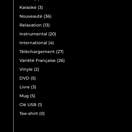
produits
3
Karaoké
3
produits
36
Nouveauté
36
produits
13
Relaxation
13
produits
20
Instrumental
20
produits
4
International
4
produits
27
Téléchargement
27
produits
26
Variété Française
26
produits
2
Vinyle
2
produits
5
DVD
5
produits
3
Livre
3
produits
5
Mug
5
produits
1
Clé USB
1
produit
0
Tee-shirt
0
produit