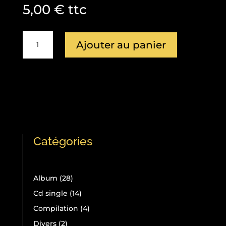
5,00
€
ttc
quantité
Ajouter au panier
de
(Cd
Single)
SONIA
BELOLO
"HALLOWEEN
TU
ME
Catégories
FASCINES"
28
Album
28
produits
14
Cd single
14
produits
4
Compilation
4
produits
2
Divers
2