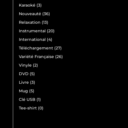
produits
3
Karaoké
3
produits
36
Nouveauté
36
produits
13
Relaxation
13
produits
20
Instrumental
20
produits
4
International
4
produits
27
Téléchargement
27
produits
26
Variété Française
26
produits
2
Vinyle
2
produits
5
DVD
5
produits
3
Livre
3
produits
5
Mug
5
produits
1
Clé USB
1
produit
0
Tee-shirt
0
produit