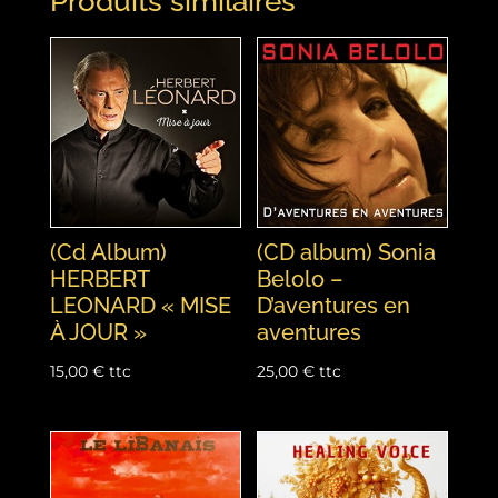
Produits similaires
(Cd Album)
(CD album) Sonia
HERBERT
Belolo –
LEONARD « MISE
D’aventures en
À JOUR »
aventures
15,00
€
ttc
25,00
€
ttc