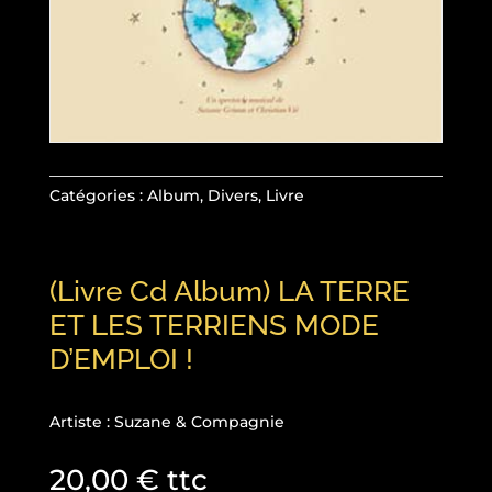
Catégories :
Album
,
Divers
,
Livre
(Livre Cd Album) LA TERRE
ET LES TERRIENS MODE
D’EMPLOI !
Artiste : Suzane & Compagnie
20,00
€
ttc