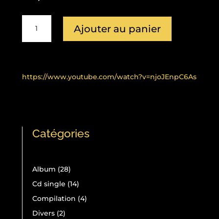
quantité
Ajouter au panier
de
(Livre
Cd
Album)
LA
https://www.youtube.com/watch?v=njoJEnpC6As
TERRE
ET
LES
TERRIENS
Catégories
MODE
D'EMPLOI
!
28
Album
28
produits
14
Cd single
14
produits
4
Compilation
4
produits
2
Divers
2