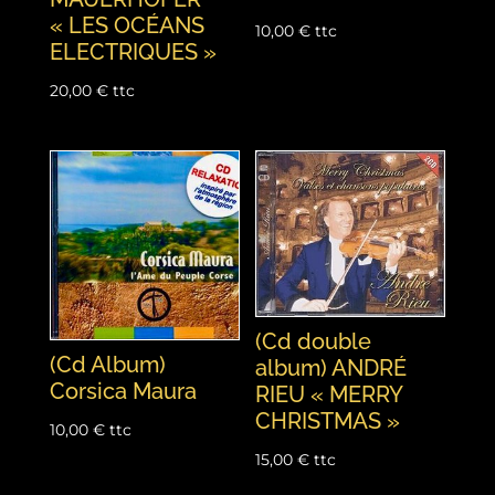
« LES OCÉANS
10,00
€
ttc
ELECTRIQUES »
20,00
€
ttc
(Cd double
(Cd Album)
album) ANDRÉ
Corsica Maura
RIEU « MERRY
CHRISTMAS »
10,00
€
ttc
15,00
€
ttc