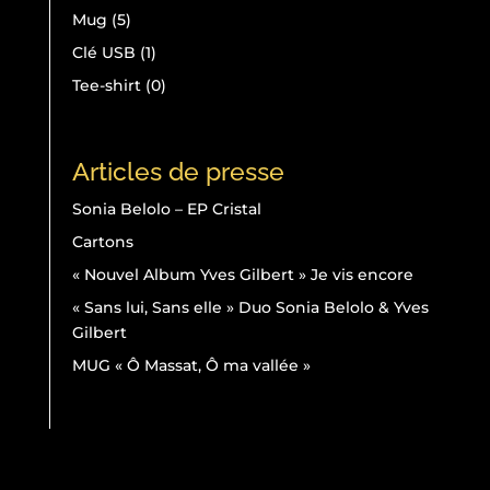
produits
5
Mug
5
produits
1
Clé USB
1
produit
0
Tee-shirt
0
produit
Articles de presse
Sonia Belolo – EP Cristal
Cartons
« Nouvel Album Yves Gilbert » Je vis encore
« Sans lui, Sans elle » Duo Sonia Belolo & Yves
Gilbert
MUG « Ô Massat, Ô ma vallée »