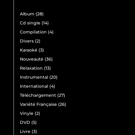
28
Album
28
produits
14
Cd single
14
produits
4
Compilation
4
produits
2
Divers
2
produits
3
Karaoké
3
produits
36
Nouveauté
36
produits
13
Relaxation
13
produits
20
Instrumental
20
produits
4
International
4
produits
27
Téléchargement
27
produits
26
Variété Française
26
produits
2
Vinyle
2
produits
5
DVD
5
produits
3
Livre
3