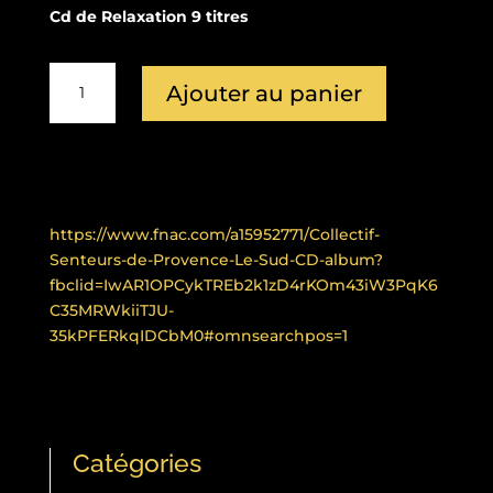
Cd de Relaxation 9 titres
quantité
Ajouter au panier
de
(CD
Album)
PROVENCE
"
SENTEURS
https://www.fnac.com/a15952771/Collectif-
DE
Senteurs-de-Provence-Le-Sud-CD-album?
PROVENCE"
fbclid=IwAR1OPCykTREb2k1zD4rKOm43iW3PqK6
C35MRWkiiTJU-
35kPFERkqIDCbM0#omnsearchpos=1
Catégories