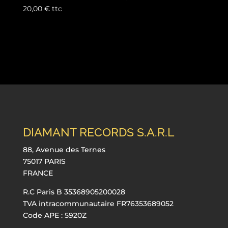
20,00
€
ttc
DIAMANT RECORDS S.A.R.L
88, Avenue des Ternes
75017 PARIS
FRANCE
R.C Paris B 35368905200028
TVA intracommunautaire FR76353689052
Code APE : 5920Z