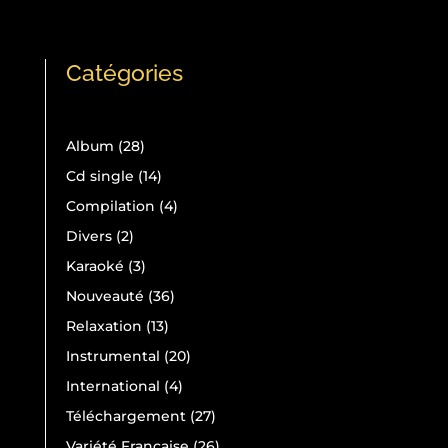
Catégories
28
Album
28
produits
14
Cd single
14
produits
4
Compilation
4
produits
2
Divers
2
produits
3
Karaoké
3
produits
36
Nouveauté
36
produits
13
Relaxation
13
produits
20
Instrumental
20
produits
4
International
4
produits
27
Téléchargement
27
produits
26
Variété Française
26