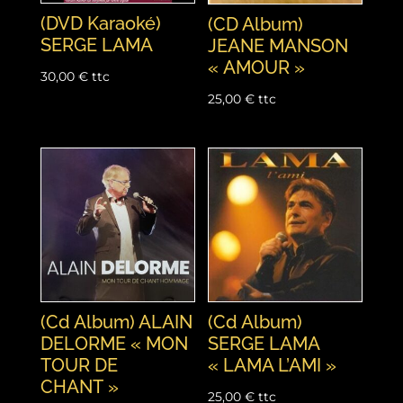
(DVD Karaoké)
(CD Album)
SERGE LAMA
JEANE MANSON
« AMOUR »
30,00
€
ttc
25,00
€
ttc
(Cd Album) ALAIN
(Cd Album)
DELORME « MON
SERGE LAMA
TOUR DE
« LAMA L’AMI »
CHANT »
25,00
€
ttc