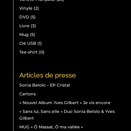
produits
2
Vinyle
2
produits
5
DVD
5
produits
3
Livre
3
produits
5
Mug
5
produits
1
Clé USB
1
produit
0
Tee-shirt
0
produit
Articles de presse
Sonia Belolo – EP Cristal
Cartons
« Nouvel Album Yves Gilbert » Je vis encore
« Sans lui, Sans elle » Duo Sonia Belolo & Yves
Gilbert
MUG « Ô Massat, Ô ma vallée »