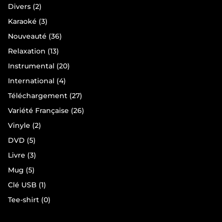
produits
2
Divers
2
produits
3
Karaoké
3
produits
36
Nouveauté
36
produits
13
Relaxation
13
produits
20
Instrumental
20
produits
4
International
4
produits
27
Téléchargement
27
produits
26
Variété Française
26
produits
2
Vinyle
2
produits
5
DVD
5
produits
3
Livre
3
produits
5
Mug
5
produits
1
Clé USB
1
produit
0
Tee-shirt
0
produit