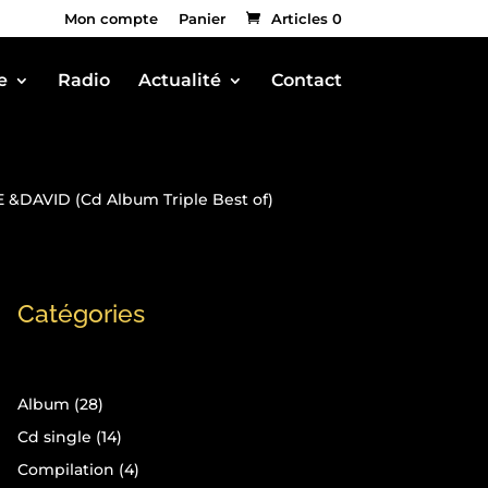
Mon compte
Panier
Articles 0
e
Radio
Actualité
Contact
&DAVID (Cd Album Triple Best of)
Catégories
28
Album
28
produits
14
Cd single
14
produits
4
Compilation
4