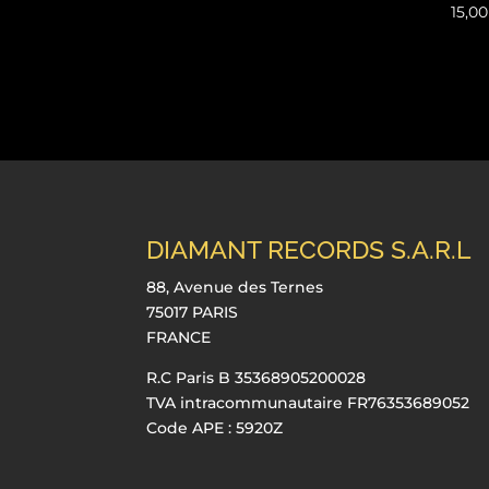
15,0
DIAMANT RECORDS S.A.R.L
88, Avenue des Ternes
75017 PARIS
FRANCE
R.C Paris B 35368905200028
TVA intracommunautaire FR76353689052
Code APE : 5920Z