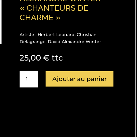
« CHANTEURS DE
CHARME »
Artiste : Herbert Leonard, Christian
Delagrange, David Alexandre Winter
25,00
€
ttc
quantité
Ajouter au panier
de
(Cd
Album
Triple
Best
of)
HERBERT
LEONARD,
CHRISTIAN