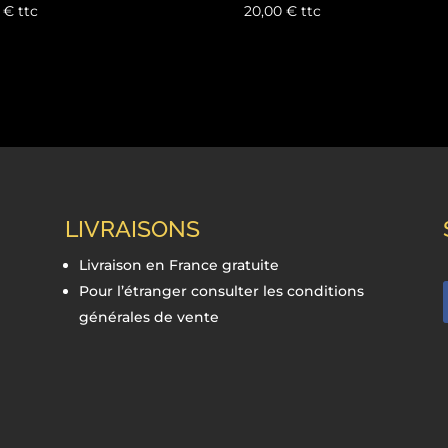
0
€
ttc
20,00
€
ttc
LIVRAISONS
Livraison en France gratuite
Pour l’étranger consulter les conditions
générales de vente