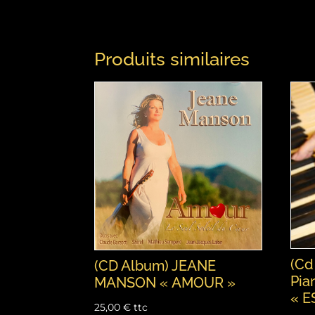
Produits similaires
(Cd
(CD Album) JEANE
Pia
MANSON « AMOUR »
« E
25,00
€
ttc