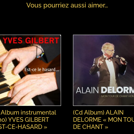
Vous pourriez aussi aimer…
 Album instrumental
(Cd Album) ALAIN
no) YVES GILBERT
DELORME « MON TO
ST-CE-HASARD »
DE CHANT »