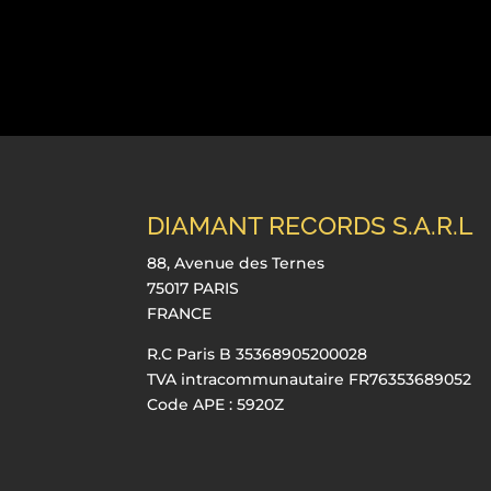
DIAMANT RECORDS S.A.R.L
88, Avenue des Ternes
75017 PARIS
FRANCE
R.C Paris B 35368905200028
TVA intracommunautaire FR76353689052
Code APE : 5920Z