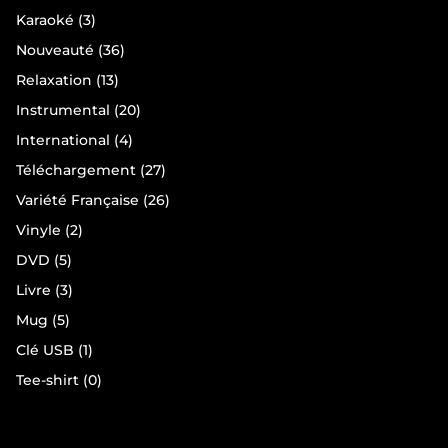
produits
3
Karaoké
3
produits
36
Nouveauté
36
produits
13
Relaxation
13
produits
20
Instrumental
20
produits
4
International
4
produits
27
Téléchargement
27
produits
26
Variété Française
26
produits
2
Vinyle
2
produits
5
DVD
5
produits
3
Livre
3
produits
5
Mug
5
produits
1
Clé USB
1
produit
0
Tee-shirt
0
produit