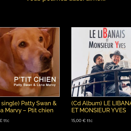
 single) Patty Swan &
(Cd Album) LE LIBAN
a Marvy – Ptit chien
ET MONSIEUR YVES
€
ttc
15,00
€
ttc