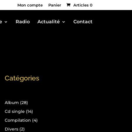
Mon compte
Panier
Articles 0
e
Radio
Actualité
Contact
Catégories
28
Album
28
produits
14
Cd single
14
produits
4
Compilation
4
produits
2
Divers
2